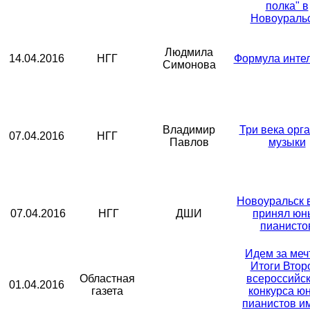
полка" в
Новоураль
Людмила
14.04.2016
НГГ
Формула инте
Симонова
Владимир
Три века орг
07.04.2016
НГГ
Павлов
музыки
Новоуральск 
07.04.2016
НГГ
ДШИ
принял юн
пианисто
Идем за меч
Итоги Втор
Областная
всероссийск
01.04.2016
газета
конкурса ю
пианистов и