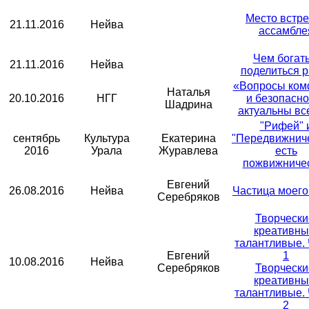
Место встре
21.11.2016
Нейва
ассамбле
Чем богаты
21.11.2016
Нейва
поделиться р
«Вопросы ком
Наталья
20.10.2016
НГГ
и безопасно
Шадрина
актуальны вс
"Рифей" 
сентябрь
Культура
Екатерина
"Передвижнич
2016
Урала
Журавлева
есть
пожвижниче
Евгений
26.08.2016
Нейва
Частица моего
Серебряков
Творчески
креативны
талантливые. 
Евгений
1
10.08.2016
Нейва
Серебряков
Творчески
креативны
талантливые. 
2