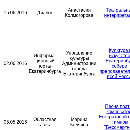
Анастасия
Театральн
15.06.2016
Диалог
Колмогорова
интерпрета
Культура 
Управление
Информа-
искусство
культуры
ционный
Екатеринб
02.06.2016
Администрации
портал
соберет
города
Екатеринбурга
преподавател
Екатеринбурга
всей Росс
Песня поэт
композито
Евстратовой с
Областная
Марина
05.05.2016
гимном
газета
Колчина
"Бессмертн