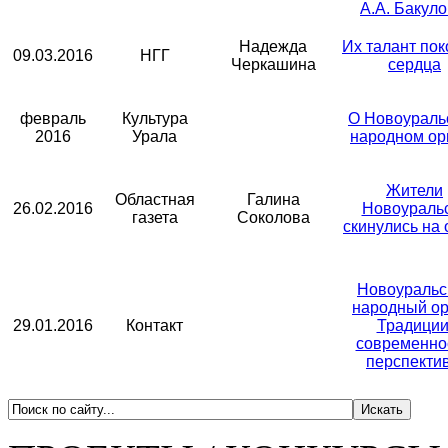
А.А. Бакуло
Надежда
Их талант пок
09.03.2016
НГГ
Черкашина
сердца
февраль
Культура
О Новоураль
2016
Урала
народном ор
Жители
Областная
Галина
26.02.2016
Новоураль
газета
Соколова
скинулись на 
Новоуральс
народный ор
29.01.2016
Контакт
Традиции
современно
перспекти