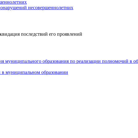
шеннолетних
авонарушений несовершеннолетних
квидация последствий его проявлений
ия муниципального образования по реализации полномочий в о
и в муниципальном образовании