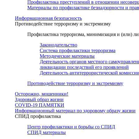
Профилактика преступлений в отношении несовер
Материалы по профилактике безнадзорности и пр
Информационная безопасность
Противодействие терроризму и экстремизму
Профилактика терроризма, минимизация и (или) ли
Законодательство
Система профилактики терроризма
Методические материалы
Деятельность органов местного самоуправлен
ликвидации последствий его проявлений
Деятельность антитеррористической комисси
Противодействие терроризму и экстремизму
Осторожно, мошенники!
Здоровый образ жизни
COVID-19 ПАМЯТКИ
Информационный материал по здоровому образу жизни
СПИД профилактика
Центр профилактики и борьбы со СПИД
СПИД материалы