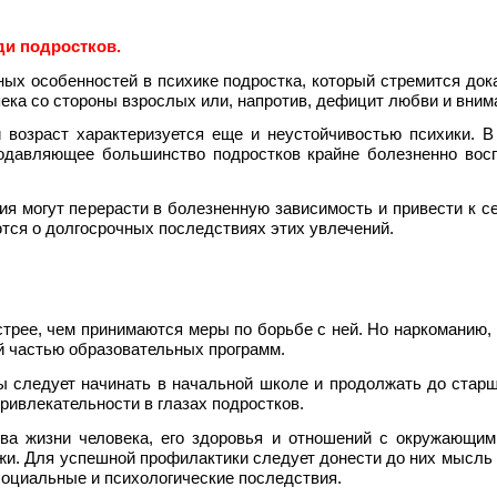
ди подростков.
х особенностей в психике подростка, который стремится доказ
ека со стороны взрослых или, напротив, дефицит любви и вним
 возраст характеризуется еще и неустойчивостью психики. В 
Подавляющее большинство подростков крайне болезненно вос
 могут перерасти в болезненную зависимость и привести к се
тся о долгосрочных последствиях этих увлечений.
трее, чем принимаются меры по борьбе с ней. Но наркоманию, к
й частью образовательных программ.
ы следует начинать в начальной школе и продолжать до старш
ривлекательности в глазах подростков.
ва жизни человека, его здоровья и отношений с окружающим
жи. Для успешной профилактики следует донести до них мысль о 
оциальные и психологические последствия.