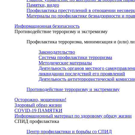
Памятки, видео
Профилактика преступлений в отношении несовер
Материалы по профилактике безнадзорности и пр
Информационная безопасность
Противодействие терроризму и экстремизму
Профилактика терроризма, минимизация и (или) ли
Законодательство
Система профилактики терроризма
Методические материалы
Деятельность органов местного самоуправлен
ликвидации последствий его проявлений
Деятельность антитеррористической комисси
Противодействие терроризму и экстремизму
Осторожно, мошенники!
Здоровый образ жизни
COVID-19 ПАМЯТКИ
Информационный материал по здоровому образу жизни
СПИД профилактика
Центр профилактики и борьбы со СПИД