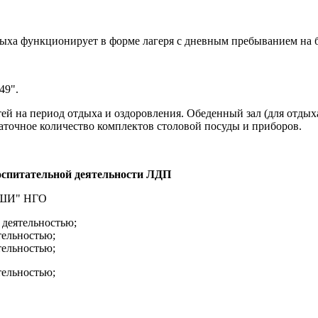
дыха функционирует в форме лагеря с дневным пребыванием на б
49".
тей на период отдыха и оздоровления. Обеденный зал (для отд
аточное количество комплектов столовой посуды и приборов.
воспитательной деятельности ЛДП
"ДШИ" НГО
 деятельностью;
тельностью;
тельностью;
тельностью;