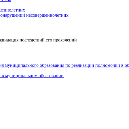
шеннолетних
авонарушений несовершеннолетних
квидация последствий его проявлений
ия муниципального образования по реализации полномочий в о
и в муниципальном образовании